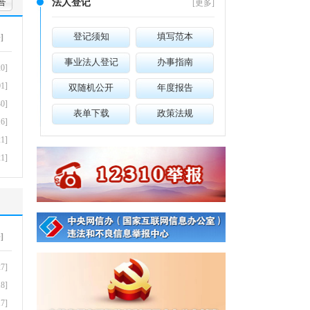
法人登记
[
更多
]
登记须知
填写范本
多
]
事业法人登记
办事指南
0]
1]
双随机公开
年度报告
0]
表单下载
政策法规
6]
1]
1]
多
]
7]
8]
7]