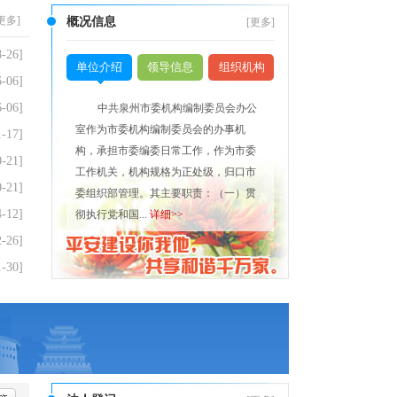
更多
]
概况信息
[
更多
]
8-26]
单位介绍
领导信息
组织机构
6-06]
6-06]
中共泉州市委机构编制委员会办公
室作为市委机构编制委员会的办事机
1-17]
构，承担市委编委日常工作，作为市委
0-21]
工作机关，机构规格为正处级，归口市
0-21]
委组织部管理。其主要职责：（一）贯
4-12]
彻执行党和国...
详细>>
2-26]
1-30]